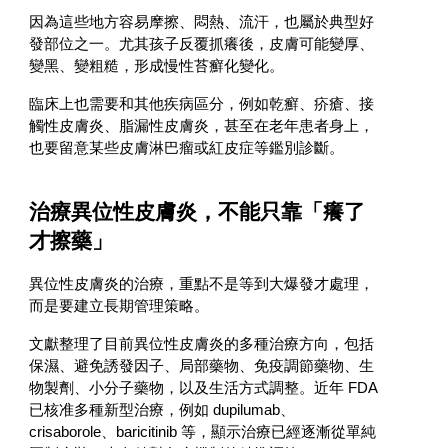
因為這些地方容易摩擦、悶熱、流汗，也屬於典型好
發部位之一。尤其孩子反覆抓癢後，皮膚可能變厚、
變黑、變粗糙，形成慢性苔癬化變化。
臨床上也需要和其他疾病區分，例如乾癬、疥瘡、接
觸性皮膚炎、脂漏性皮膚炎，甚至在老年患者身上，
也要留意某些皮膚淋巴瘤或紅皮症等鑑別診斷。
治療異位性皮膚炎，不能只靠「癢了
才擦藥」
異位性皮膚炎的治療，重點不是等到大爆發才處理，
而是要建立長期管理策略。
文獻整理了目前異位性皮膚炎的多種治療方向，包括
保濕、避免誘發因子、局部藥物、免疫調節藥物、生
物製劑、小分子藥物，以及生活方式調整。近年 FDA
已核准多種新型治療，例如 dupilumab、
crisaborole、baricitinib 等，顯示治療已經逐漸從單純