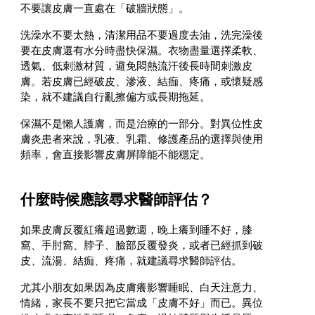
不要讓皮膚一直處在「破牆狀態」。
洗澡水不要太熱，清潔用品不要過度去油，洗完澡後
要在皮膚還有水分時盡快保濕。衣物盡量選擇柔軟、
透氣、低刺激材質，避免悶熱流汗後長時間刺激皮
膚。若皮膚已經破皮、滲液、結痂、疼痛，或懷疑感
染，就不建議自行亂擦偏方或長期拖延。
保濕不是懶人護膚，而是治療的一部分。對異位性皮
膚炎患者來說，乳液、乳霜、修護產品的選擇與使用
頻率，會直接影響皮膚屏障能不能穩定。
什麼時候應該尋求醫師評估？
如果皮膚反覆紅癢超過數週，晚上癢到睡不好，膝
窩、手肘窩、脖子、臉部反覆發炎，或者已經抓到破
皮、流湯、結痂、疼痛，就建議尋求醫師評估。
尤其小朋友如果因為皮膚癢影響睡眠、白天注意力、
情緒，家長不要只把它當成「皮膚不好」而已。異位