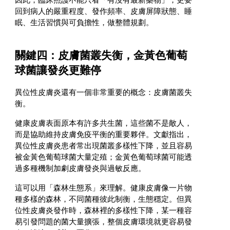
因此，臨床照護不能只看「有沒有最新藥物」，更要
回到病人的嚴重程度、發作頻率、皮膚屏障狀態、睡
眠、生活習慣與可負擔性，做整體規劃。
關鍵四：皮膚菌叢失衡，金黃色葡萄
球菌讓發炎更難停
異位性皮膚炎還有一個非常重要的概念：皮膚菌叢失
衡。
健康皮膚表面原本有許多共生菌，這些菌不是敵人，
而是協助維持皮膚免疫平衡的重要夥伴。文獻指出，
異位性皮膚炎患者常出現菌叢多樣性下降，並且容易
被金黃色葡萄球菌大量定殖；金黃色葡萄球菌可能透
過多種機制加劇皮膚發炎與過敏反應。
這可以用「森林生態系」來理解。健康皮膚像一片物
種多樣的森林，不同菌種彼此制衡，生態穩定。但異
位性皮膚炎發作時，森林裡的多樣性下降，某一種容
易引發問題的菌大量擴張，整個皮膚環境就更容易發