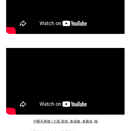
中醫耳鼻喉 | 久咳 夜咳, 鼻過敏, 鼻竇炎, 喉