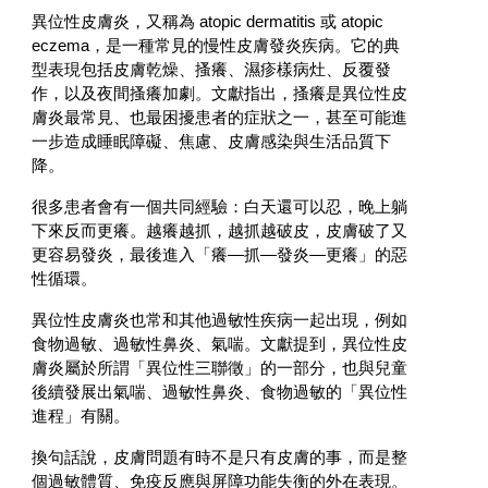
異位性皮膚炎，又稱為 atopic dermatitis 或 atopic
eczema，是一種常見的慢性皮膚發炎疾病。它的典
型表現包括皮膚乾燥、搔癢、濕疹樣病灶、反覆發
作，以及夜間搔癢加劇。文獻指出，搔癢是異位性皮
膚炎最常見、也最困擾患者的症狀之一，甚至可能進
一步造成睡眠障礙、焦慮、皮膚感染與生活品質下
降。
很多患者會有一個共同經驗：白天還可以忍，晚上躺
下來反而更癢。越癢越抓，越抓越破皮，皮膚破了又
更容易發炎，最後進入「癢—抓—發炎—更癢」的惡
性循環。
異位性皮膚炎也常和其他過敏性疾病一起出現，例如
食物過敏、過敏性鼻炎、氣喘。文獻提到，異位性皮
膚炎屬於所謂「異位性三聯徵」的一部分，也與兒童
後續發展出氣喘、過敏性鼻炎、食物過敏的「異位性
進程」有關。
換句話說，皮膚問題有時不是只有皮膚的事，而是整
個過敏體質、免疫反應與屏障功能失衡的外在表現。