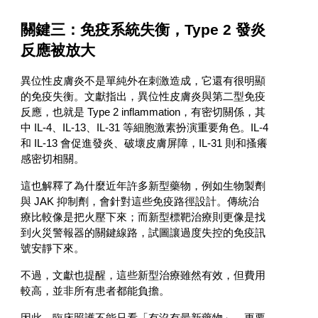
關鍵三：免疫系統失衡，Type 2 發炎
反應被放大
異位性皮膚炎不是單純外在刺激造成，它還有很明顯
的免疫失衡。文獻指出，異位性皮膚炎與第二型免疫
反應，也就是 Type 2 inflammation，有密切關係，其
中 IL-4、IL-13、IL-31 等細胞激素扮演重要角色。IL-4
和 IL-13 會促進發炎、破壞皮膚屏障，IL-31 則和搔癢
感密切相關。
這也解釋了為什麼近年許多新型藥物，例如生物製劑
與 JAK 抑制劑，會針對這些免疫路徑設計。傳統治
療比較像是把火壓下來；而新型標靶治療則更像是找
到火災警報器的關鍵線路，試圖讓過度失控的免疫訊
號安靜下來。
不過，文獻也提醒，這些新型治療雖然有效，但費用
較高，並非所有患者都能負擔。