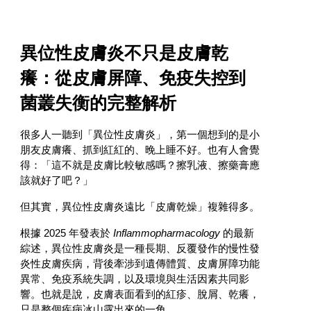
異位性皮膚炎不只是皮膚乾
癢：從皮膚屏障、免疫失控到
菌叢失衡的完整解析
很多人一聽到「異位性皮膚炎」，第一個想到的是小
朋友皮膚癢、抓到紅紅的、晚上睡不好。也有人會覺
得：「這不就是皮膚比較敏感嗎？擦乳液、擦藥膏應
該就好了吧？」
但其實，異位性皮膚炎遠比「皮膚乾燥」複雜得多。
根據 2025 年發表於
Inflammopharmacology
的最新
綜述，異位性皮膚炎是一種長期、反覆發作的慢性發
炎性皮膚疾病，背後牽涉到遺傳體質、皮膚屏障功能
異常、免疫系統失調，以及環境與生活因素共同影
響。也就是說，皮膚表面看到的紅疹、脫屑、乾癢，
只是整個疾病冰山露出來的一角。