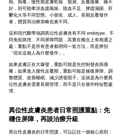
熱、熱毒；慢性期皮膚乾燥、脫屑、反覆搔癢、睡不
好，則可能牽涉血虛風燥、陰血不足、脾虛濕困、肝
鬱化火等不同型態。小朋友、成人、長期反覆發作
者，體質與治療策略也會不同。
這和現代醫學強調異位性皮膚炎有不同 endotype、不
同免疫路徑、不同屏障問題，其實在概念上有相通之
處：重點不是所有患者都用同一套方法，而是辨別
「現在這個人為什麼發作」。
如果皮膚正在大爆發，重點可能是先控制發炎與搔
癢；如果進入慢性反覆期，重點可能是修復屏障、調
整體質、改善睡眠、減少誘發因子。這就是為什麼異
位性皮膚炎需要長期管理，而不是只在發作時短暫處
理。
異位性皮膚炎患者日常照護重點：先
穩住屏障，再談治療升級
異位性皮膚炎的日常照護，可以記住一個核心原則：