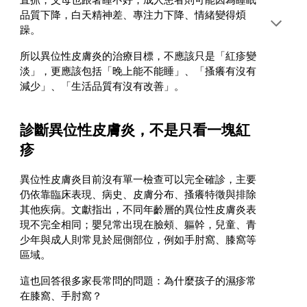
直抓，父母也跟著睡不好；成人患者則可能因為睡眠
品質下降，白天精神差、專注力下降、情緒變得煩
躁。
所以異位性皮膚炎的治療目標，不應該只是「紅疹變
淡」，更應該包括「晚上能不能睡」、「搔癢有沒有
減少」、「生活品質有沒有改善」。
診斷異位性皮膚炎，不是只看一塊紅
疹
異位性皮膚炎目前沒有單一檢查可以完全確診，主要
仍依靠臨床表現、病史、皮膚分布、搔癢特徵與排除
其他疾病。文獻指出，不同年齡層的異位性皮膚炎表
現不完全相同；嬰兒常出現在臉頰、軀幹，兒童、青
少年與成人則常見於屈側部位，例如手肘窩、膝窩等
區域。
這也回答很多家長常問的問題：為什麼孩子的濕疹常
在膝窩、手肘窩？