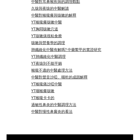
中醫對耳鼻喉疾病的調理觀點
久咳與夜咳的中醫解讀
中醫對喉嚨癢與咳嗽的解釋
YT喉嚨癢咳嗽中醫
YT胸悶咳嗽穴道
YT咳嗽痰很粘食療
咳嗽與營養學的調理
肺纖維化中醫有解嗎? 中藥鱉甲的實證研究
YT肺纖維化中醫調理
YT夜咳到不能平躺
喉嚨不適的中醫處理方法
中醫對聲音沙啞、咽乾的成因解釋
YT喉嚨痛沙啞中醫
YT咽喉癢咳嗽
YT喉嚨卡卡的
過敏性鼻炎的中醫調理方法
中醫對慢性鼻竇炎的看法