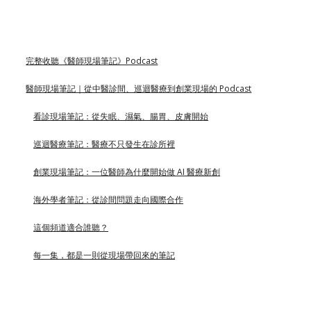
完整收聽《醫師現場筆記》Podcast
醫師現場筆記｜從中醫診間、巡迴醫療到創業現場的 Podcast
看診現場筆記：從失眠、濕氣、腸胃、皮膚開始
巡迴醫療筆記：醫療不只發生在診所裡
創業現場筆記：一位醫師為什麼開始做 AI 醫療新創
海外學者筆記：從診間問題走向國際合作
這個頻道適合誰聽？
每一集，都是一則從現場帶回來的筆記